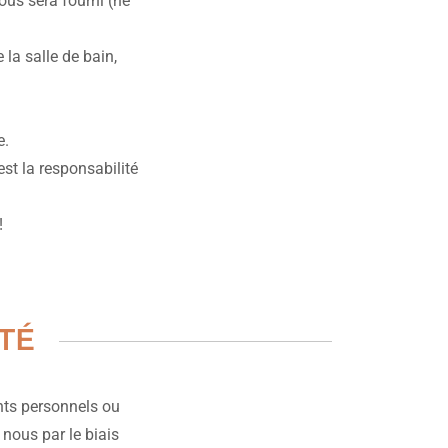
ous sera fourni (ne
la salle de bain,
e.
’est la responsabilité
!
TÉ
nts personnels ou
nous par le biais