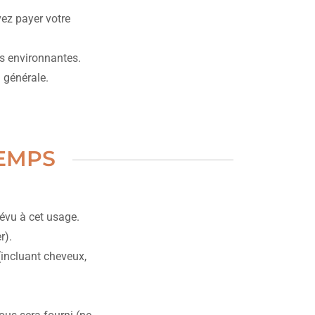
ez payer votre
es environnantes.
n générale.
TEMPS
évu à cet usage.
r).
 (incluant cheveux,