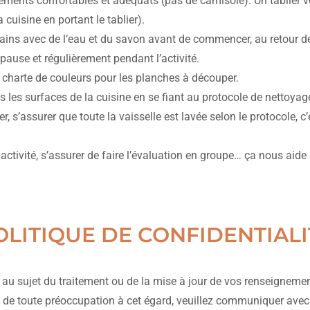
tements confortables et adéquats (pas de camisole). Un tablier v
a cuisine en portant le tablier).
ains avec de l’eau et du savon avant de commencer, au retour de 
ause et régulièrement pendant l’activité.
a charte de couleurs pour les planches à découper.
s les surfaces de la cuisine en se fiant au protocole de nettoyag
er, s’assurer que toute la vaisselle est lavée selon le protocole, c
ctivité, s’assurer de faire l’évaluation en groupe… ça nous aide 
OLITIQUE DE CONFIDENTIALI
 au sujet du traitement ou de la mise à jour de vos renseigneme
t de toute préoccupation à cet égard, veuillez communiquer avec 