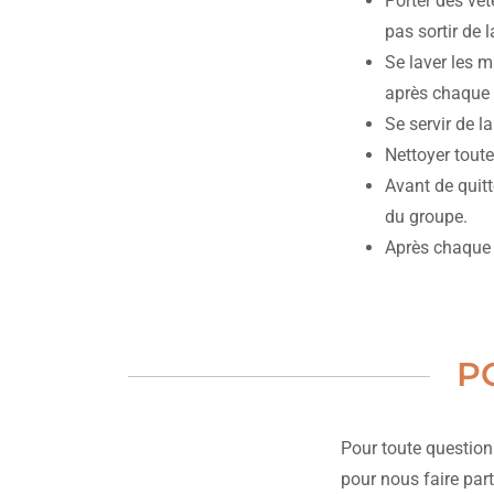
Porter des vê
pas sortir de l
Se laver les m
après chaque p
Se servir de l
Nettoyer toute
Avant de quitt
du groupe.
Après chaque a
P
Pour toute question
pour nous faire par