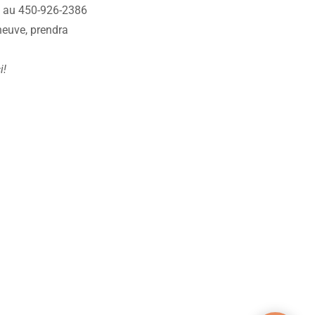
e au 450-926-2386
neuve, prendra
i!